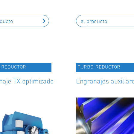
oducto
al producto
-REDUCTOR
TURBO-REDUCTOR
naje TX optimizado
Engranajes auxiliar