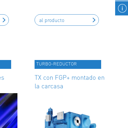
al producto
TURBO-REDUCTOR
es
TX con FGP+ montado en
la carcasa