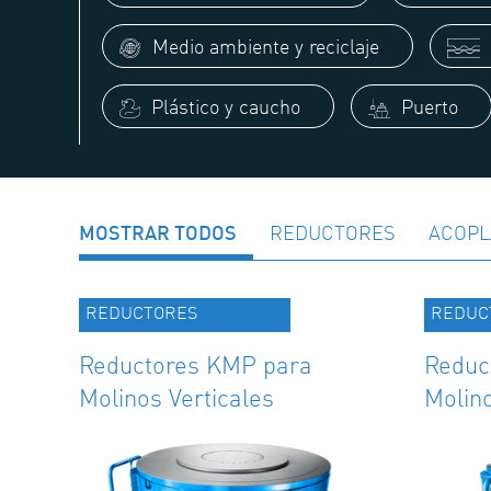
Medio ambiente y reciclaje
Plástico y caucho
Puerto
MOSTRAR TODOS
REDUCTORES
ACOPL
REDUCTORES
REDUC
Reductores KMP para
Reduc
Molinos Verticales
Molino