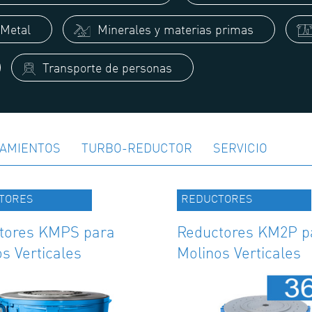
Metal
Minerales y materias primas
Transporte de personas
AMIENTOS
TURBO-REDUCTOR
SERVICIO
TORES
REDUCTORES
tores KMPS para
Reductores KM2P p
s Verticales
Molinos Verticales