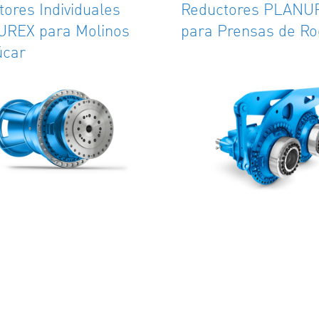
ores Individuales
Reductores PLANU
REX para Molinos
para Prensas de Rod
úcar