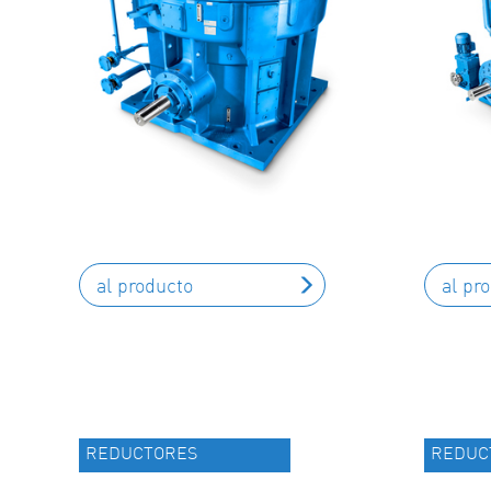
al producto
al pr
REDUCTORES
REDUC