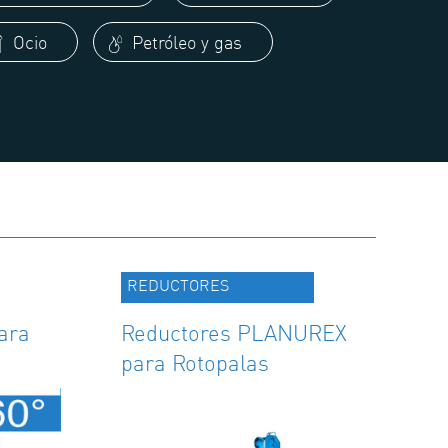
Ocio
Petróleo y gas
REDUCTORES
ara
Reductores PLANUREX
para Rotopalas