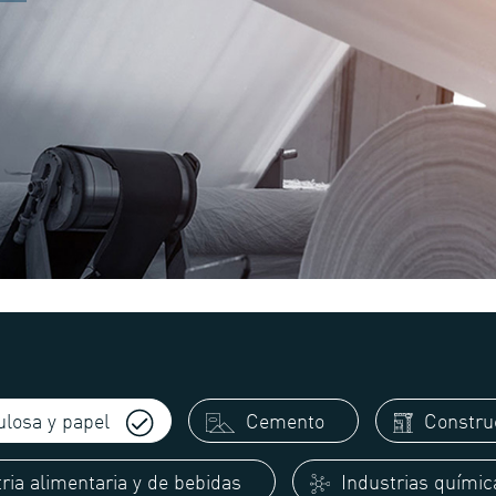
losa y papel
Cemento
Constru
ria alimentaria y de bebidas
Industrias químic