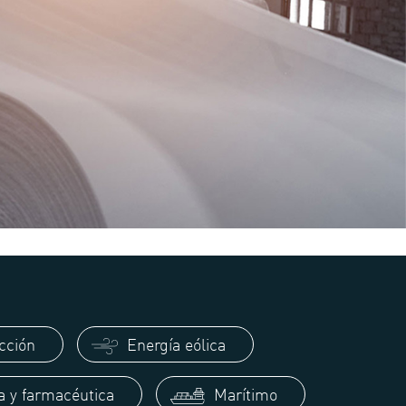
cción
Energía eólica
a y farmacéutica
Marítimo