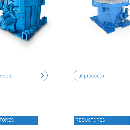
oducto
al producto
TORES
REDUCTORES