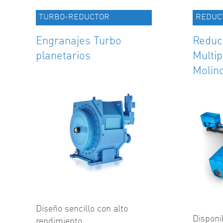
TURBO-REDUCTOR
REDUC
Engranajes Turbo
Reduc
planetarios
Multip
Molino
Diseño sencillo con alto
Disponi
rendimiento