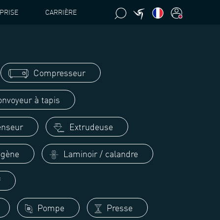
PRISE
CARRIÈRE
Compresseur
nvoyeur à tapis
enseur
Extrudeuse
ogène
Laminoir / calandre
f
Pompe
Presse