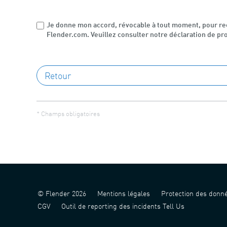
Je donne mon accord, révocable à tout moment, pour rec
Flender.com. Veuillez consulter notre déclaration de pr
* Champs obligatoires
© Flender 2026
Mentions légales
Protection des donn
CGV
Outil de reporting des incidents Tell Us