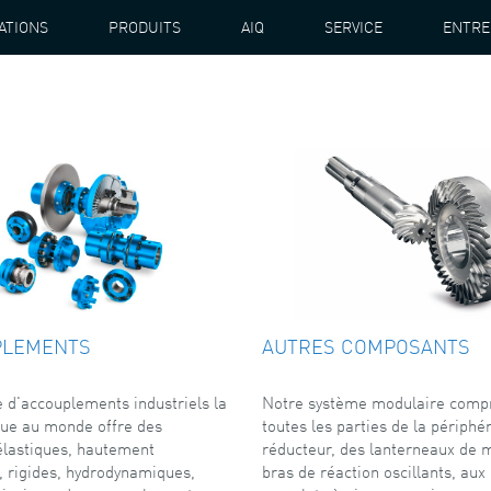
ATIONS
PRODUITS
AIQ
SERVICE
ENTRE
PLEMENTS
AUTRES COMPOSANTS
d'accouplements industriels la
Notre système modulaire comp
due au monde offre des
toutes les parties de la périphé
élastiques, hautement
réducteur, des lanterneaux de 
, rigides, hydrodynamiques,
bras de réaction oscillants, aux