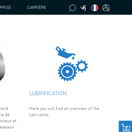
PRISE
CARRIÈRE
LUBRIFICATION
Here you will find an overview of the
rend
lubricants.
rie de
moteur et
 essieux