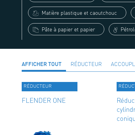
Matière plastique et caoutchouc
Pâte à papier et papier
Pétrol
AFFICHER TOUT
RÉDUCTEUR
ACCOUP
RÉDUCTEUR
RÉDUC
FLENDER ONE
Réduc
cylind
coniq