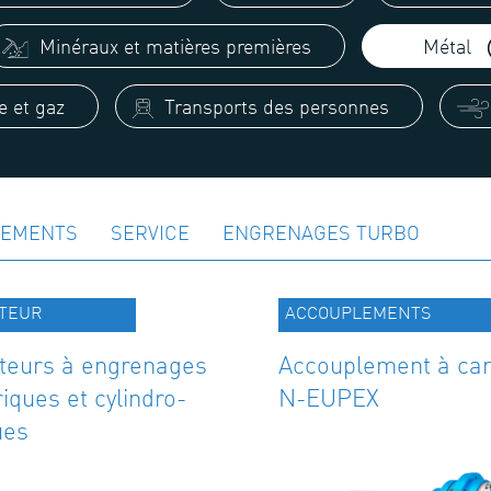
Minéraux et matières premières
Métal
e et gaz
Transports des personnes
LEMENTS
SERVICE
ENGRENAGES TURBO
TEUR
ACCOUPLEMENTS
teurs à engrenages
Accouplement à ca
riques et cylindro-
N-EUPEX
ues