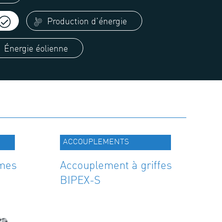
Production d’énergie
Énergie éolienne
ACCOUPLEMENTS
mes
Accouplement à griffes
BIPEX-S