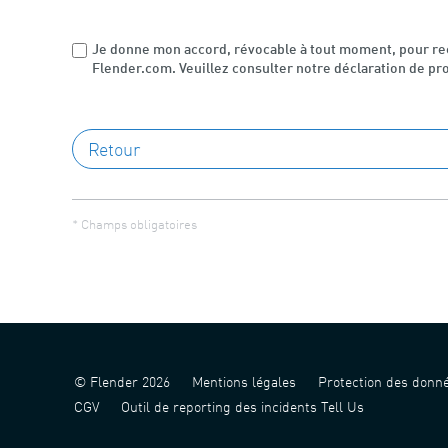
Je donne mon accord, révocable à tout moment, pour rec
Flender.com. Veuillez consulter notre déclaration de pr
* Champs obligatoires
© Flender 2026
Mentions légales
Protection des donn
CGV
Outil de reporting des incidents Tell Us