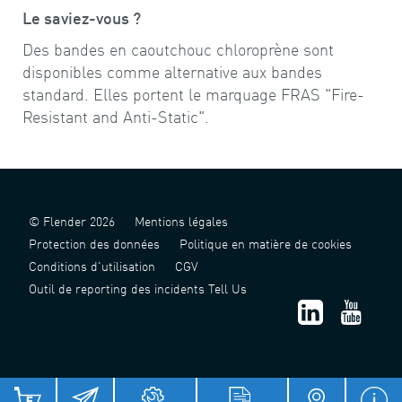
Le saviez-vous ?
Des bandes en caoutchouc chloroprène sont
disponibles comme alternative aux bandes
standard. Elles portent le marquage FRAS "Fire-
Resistant and Anti-Static".
© Flender 2026
Mentions légales
Protection des données
Politique en matière de cookies
Conditions d'utilisation
CGV
Outil de reporting des incidents Tell Us
津 ICP 备 2022006124 号 - 1
津公网安备 12011302141517 号