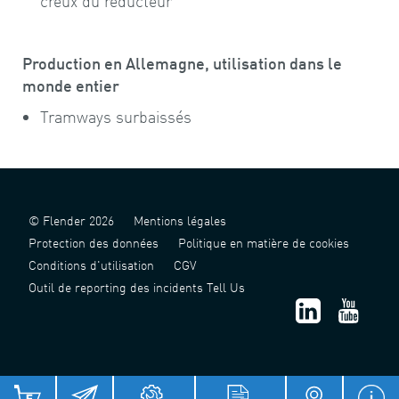
creux du réducteur
Production en Allemagne, utilisation dans le
monde entier
Tramways surbaissés
© Flender 2026
Mentions légales
Protection des données
Politique en matière de cookies
Conditions d'utilisation
CGV
Outil de reporting des incidents Tell Us
津 ICP 备 2022006124 号 - 1
津公网安备 12011302141517 号