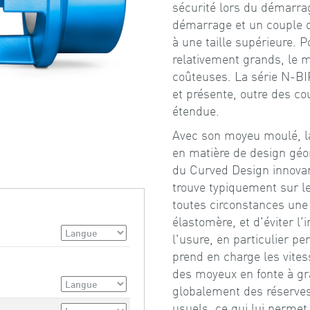
sécurité lors du démarr
démarrage et un couple de
à une taille supérieure. 
relativement grands, le 
coûteuses. La série N-BI
et présente, outre des c
étendue.
Avec son moyeu moulé, la
en matière de design géo
du Curved Design innovan
trouve typiquement sur le
toutes circonstances une
élastomère, et d'éviter l
l'usure, en particulier p
prend en charge les vites
des moyeux en fonte à gra
globalement des réserve
usuels, ce qui lui permet 