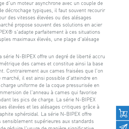
age d'un moteur asynchrone avec un couple de
 décrochage typiques, il faut souvent recourir
Pour des vitesses élevées ou des alésages
marché propose souvent des solutions en acier
PEX® s'adapte parfaitement à ces situations
ouples maximaux élevés, une plage d'alésage
 série N-BIPEX offre un degré de liberté accru
métrique des cames et constitue ainsi la base
t. Contrairement aux cames fraisées que l'on
 marché, il est ainsi possible d'atteindre en
 charge uniforme de la coque pressurisée en
'immersion de l'anneau à cames qui favorise
endant les pics de charge. La série N-BIPEX
ses élevées et les alésages critiques grâce à
phite sphéroïdal. La série N-BIPEX offre
s sensiblement supérieures aux standards
de réduire l'usure de manière significative.