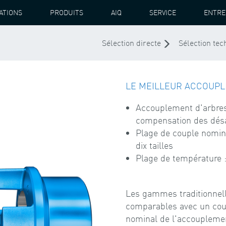
ATIONS
PRODUITS
AIQ
SERVICE
ENTRE
COUPLEMENT À GRIFFES N-BIPEX
Sélection directe
Sélection tec
LE MEILLEUR ACCOUPL
Accouplement d'arbres
compensation des dés
Plage de couple nomin
dix tailles
Plage de température 
Les gammes traditionnel
comparables avec un coup
nominal de l'accouplement