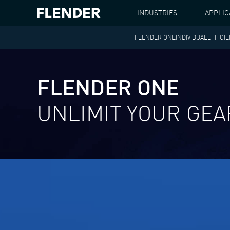
INDUSTRIES
APPLIC
FLENDER ONE
INDIVIDUAL
EFFICI
FLENDER
FLENDER ONE | LA RÉVOLUTION DANS 
FLENDER ONE
UNLIMIT YOUR GE