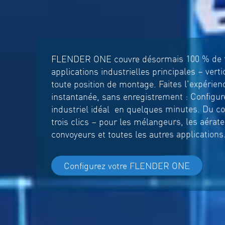
FLENDER ONE couvre désormais 100 % de t
applications industrielles principales – verti
toute position de montage. Faites l'expérienc
instantanée, sans enregistrement : Configur
industriel idéal en quelques minutes. Du c
trois clics – pour les mélangeurs, les aérate
convoyeurs et toutes les autres applications
Configurez votre FLENDER ONE