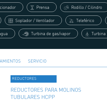
cionador
Prensa
Rodillo / Cilindro
Soplador / Ventilador
Teleférico
agua
Turbina de gas/vapor
Turbina 
AMIENTOS
SERVICIO
REDUCTORES
REDUCTORES PARA MOLINOS
TUBULARES HCPP