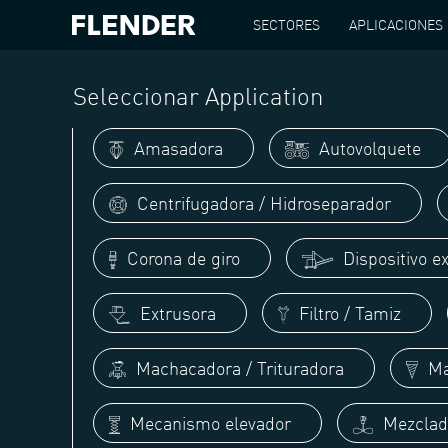
SECTORES
APLICACIONES
FLENDER
APLICACIONES
MOLINO
Seleccionar Application
Amasadora
Autovolquete
Centrifugadora / Hidroseparador
Corona de giro
Dispositivo ex
Extrusora
Filtro / Tamiz
Machacadora / Trituradora
Ma
Mecanismo elevador
Mezclado