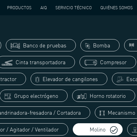
PRODUCTOS
AIQ
SERVICIO TÉCNICO
QUIÉNES SOMOS
Banco de pruebas
Bomba
Cinta transportadora
Compresor
tractor
Elevador de cangilones
Esca
Grupo electrógeno
Horno rotatorio
ndrinadora-fresadora / Cortadora
Mecanismo d
r / Agitador / Ventilador
Molino