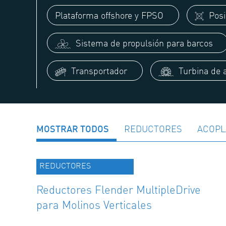
Plataforma offshore y FPSO
Posi
Sistema de propulsión para barcos
Transportador
Turbina de 
MOSTRAR TODOS
REDUCTORES
ACOPL
REDUCTORES
Reductores Flender MultipleDrive
para Molinos Verticales