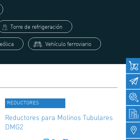
Torre de refrigeración
eólica
Vehículo ferroviario
REDUCTORES
Reductores para Molinos Tubulares
DMG2