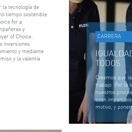
 la tecnología de
mo tiempo sostenible.
oice for a
ompañeras y
CARRERA
yer of Choice.
o inversiones
amiento y mediante
IGUALDA
miso y la valentía
TODOS
Creemos que la 
trabajo. Por lo
nuestros proces
sean imparciale
motivo, y ponem