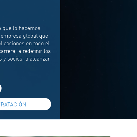
o que lo hacemos
a empresa global que
icaciones en todo el
rrera, a redefinir los
s y socios, a alcanzar
TRATACIÓN