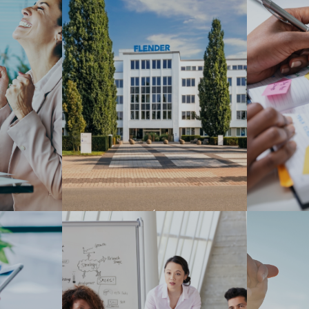
RACTIVA
EMPRESA DE ÉXITO
SISTEMA 
TRADICIONAL CON UNA
FLEXIBLE
SÓLIDA VISIÓN DE FUTURO