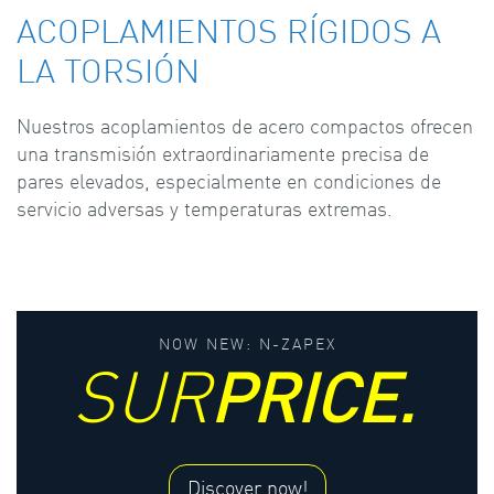
ACOPLAMIENTOS RÍGIDOS A
LA TORSIÓN
Nuestros acoplamientos de acero compactos ofrecen
una transmisión extraordinariamente precisa de
pares elevados, especialmente en condiciones de
servicio adversas y temperaturas extremas.
NOW NEW: N-ZAPEX
PRICE.
SUR
Discover now!