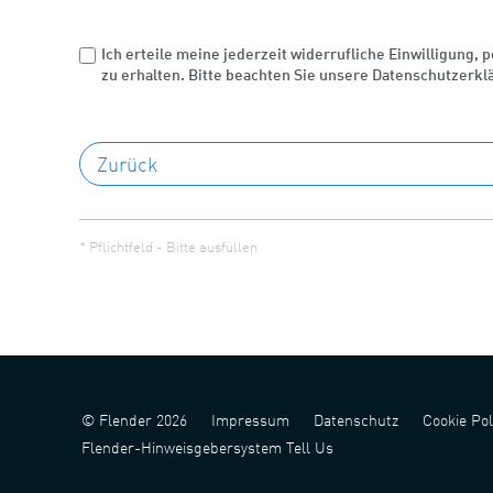
Ich erteile meine jederzeit widerrufliche Einwilligung,
zu erhalten. Bitte beachten Sie unsere Datenschutzerkl
* Pflichtfeld - Bitte ausfüllen
© Flender 2026
Impressum
Datenschutz
Cookie Pol
Flender-Hinweisgebersystem Tell Us