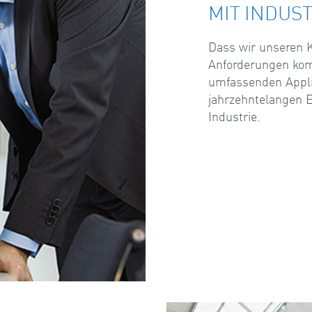
MIT INDUS
Dass wir unseren K
Anforderungen kom
umfassenden Appl
jahrzehntelangen E
Industrie.