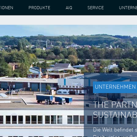
TIONEN
PRODUKTE
AIQ
SERVICE
UNTERN
UNTERNEHMEN
THE PARTN
SUSTAINA
Die Welt befindet 
Doch vieles weiß 