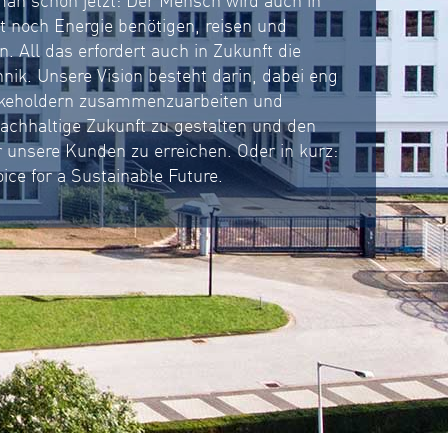
 noch Energie benötigen, reisen und
. All das erfordert auch in Zukunft die
nik. Unsere Vision besteht darin, dabei eng
takeholdern zusammenzuarbeiten und
chhaltige Zukunft zu gestalten und den
r unsere Kunden zu erreichen. Oder in kurz:
ice for a Sustainable Future.