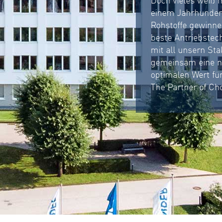
einem Jahrhundert
Rohstoffe gewinnen
beste Antriebstech
mit all unsern S
gemeinsam eine na
optimalen Wert fü
The Partner of Cho