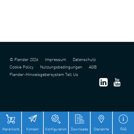
© Flender 2026
Impressum
Datenschutz
Cookie Policy
Nutzungsbedingungen
AGB
Flender-Hinweisgebersystem Tell Us
津 ICP 备 2022006124 号 - 1
津公网安备 12011302141517 号
Warenkorb
Kontakt
Konfiguration
Downloads
Standorte
FAQ