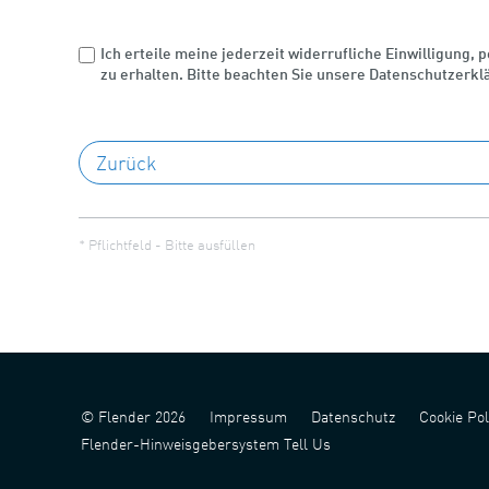
Ich erteile meine jederzeit widerrufliche Einwilligung,
zu erhalten. Bitte beachten Sie unsere Datenschutzerkl
* Pflichtfeld - Bitte ausfüllen
© Flender 2026
Impressum
Datenschutz
Cookie Pol
Flender-Hinweisgebersystem Tell Us