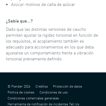
Azúcar:
molinos de caña de azúcar
¿Sabía que...?
Dado que las distintas versiones de caucho
permiten ajustar la rigidez torsional en función de
los requisitos, el acoplamiento también es
adecuado para accionamientos en los que deba
ajustarse un comportamiento frente a vibración
torsional previamente definido.
© Flender 2026
Créditos
Protección de datos
Política de cookies
Condiciones de uso
Condiciones comerciales generales
Herramienta de notificación de incidentes Tell Us