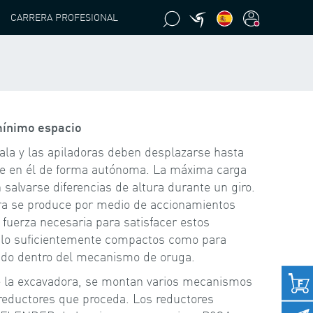
CARRERA PROFESIONAL
mínimo espacio
ala y las apiladoras deben desplazarse hasta
se en él de forma autónoma. La máxima carga
alvarse diferencias de altura durante un giro.
ra se produce por medio de accionamientos
a fuerza necesaria para satisfacer estos
n lo suficientemente compactos como para
tado dentro del mecanismo de oruga.
e la excavadora, se montan varios mecanismos
reductores que proceda. Los reductores