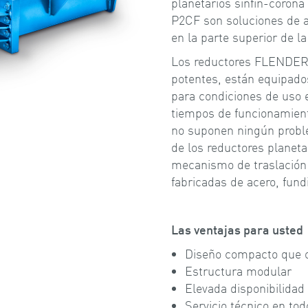
planetarios sinfín-coron
P2CF son soluciones de a
en la parte superior de l
Los reductores FLENDER 
potentes, están equipado
para condiciones de uso 
tiempos de funcionamien
no suponen ningún proble
de los reductores plane
mecanismo de traslación 
fabricadas de acero, fundi
Las ventajas para usted
Diseño compacto que 
Estructura modular
Elevada disponibilidad
Servicio técnico en to