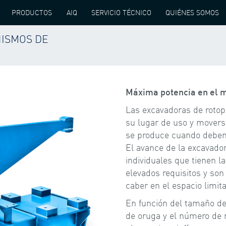
PRODUCTOS
AIQ
SERVICIO TÉCNICO
QUIÉNES SOMOS
ISMOS DE
UCTORES PLANUREX PARA MECANISMOS DE TRASLACIÓN
Máxima potencia en el 
Las excavadoras de rotop
su lugar de uso y mover
se produce cuando deben s
El avance de la excavado
individuales que tienen l
elevados requisitos y so
caber en el espacio limi
En función del tamaño d
de oruga y el número de 