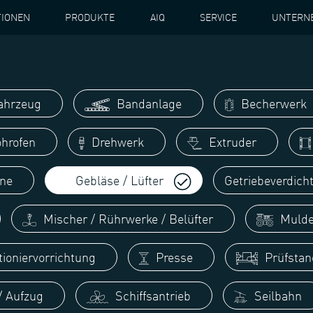
TIONEN
PRODUKTE
AIQ
SERVICE
UNTERN
ahrzeug
Bandanlage
Becherwerk
hrofen
Drehwerk
Extruder
ine
Gebläse / Lüfter
Getriebeverdich
Mischer / Rührwerke / Belüfter
Mulde
tioniervorrichtung
Presse
Prüfstan
/ Aufzug
Schiffsantrieb
Seilbahn