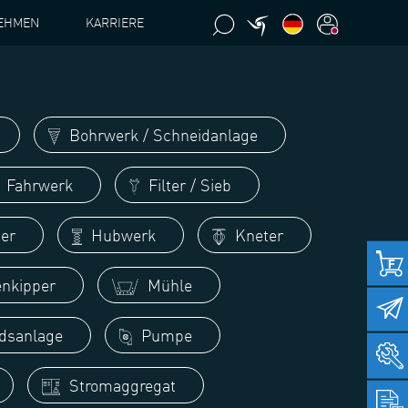
EHMEN
KARRIERE
Bohrwerk / Schneidanlage
Fahrwerk
Filter / Sieb
ter
Hubwerk
Kneter
nkipper
Mühle
dsanlage
Pumpe
Stromaggregat