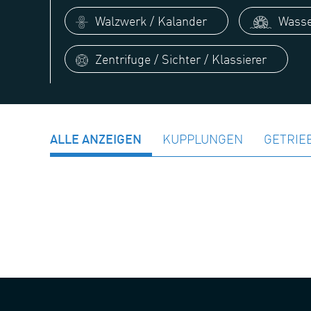
Walzwerk / Kalander
Wasse
Zentrifuge / Sichter / Klassierer
ALLE ANZEIGEN
KUPPLUNGEN
GETRIE