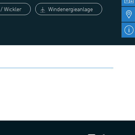
/ Wickler
Windenergieanlage