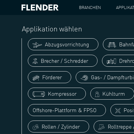
BRANCHEN
APPLIKA
FLENDER
APPLIKATIONEN
GEBLÄSE / LÜFTER
Applikation wählen
Abzugsvorrichtung
Bahnf
Brecher / Schredder
Drehro
Förderer
Gas- / Dampfturb
Kompressor
Kühlturm
Offshore-Plattform & FPSO
Posi
Rollen / Zylinder
Rolltreppe 