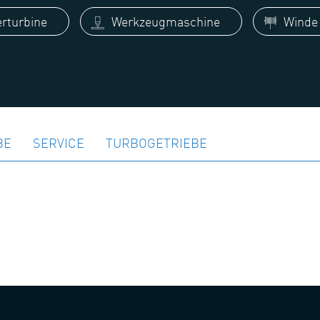
rturbine
Werkzeugmaschine
Winde 
BE
SERVICE
TURBOGETRIEBE