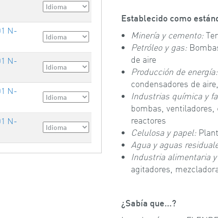
Establecido como estánd
01 N-
Minería y cemento:
Ter
Petróleo y gas:
Bombas,
de aire
01 N-
Producción de energía
condensadores de aire,
01 N-
Industrias química y f
bombas, ventiladores,
reactores
01 N-
Celulosa y papel:
Plant
Agua y aguas residuale
Industria alimentaria y
agitadores, mezclador
¿Sabía que...?