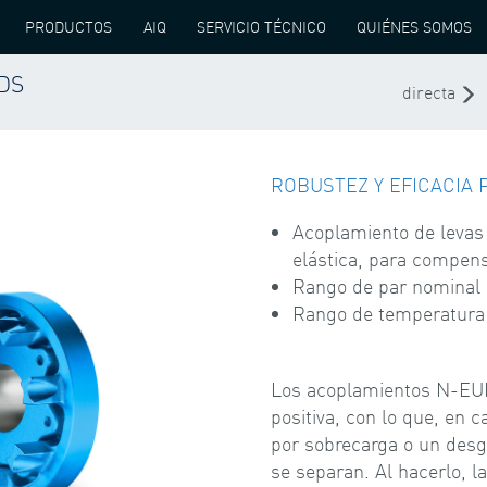
PRODUCTOS
AIQ
SERVICIO TÉCNICO
QUIÉNES SOMOS
DS
COPLAMIENTO DE GARRAS N-EUPEX DS
directa
ROBUSTEZ Y EFICACIA
Acoplamiento de levas 
elástica, para compens
Rango de par nominal
Rango de temperatura:
Los acoplamientos N-EUP
positiva, con lo que, en 
por sobrecarga o un desg
se separan. Al hacerlo, 