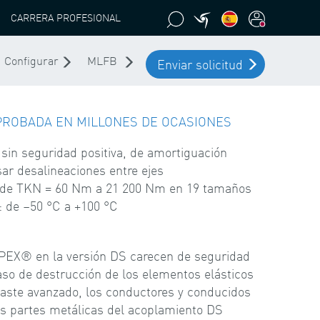
CARRERA PROFESIONAL
Configurar
MLFB
Enviar solicitud
 PROBADA EN MILLONES DE OCASIONES
sin seguridad positiva, de amortiguación
ar desalineaciones entre ejes
 de TKN = 60 Nm a 21 200 Nm en 19 tamaños
 de –50 °C a +100 °C
EX® en la versión DS carecen de seguridad
caso de destrucción de los elementos elásticos
aste avanzado, los conductores y conducidos
las partes metálicas del acoplamiento DS