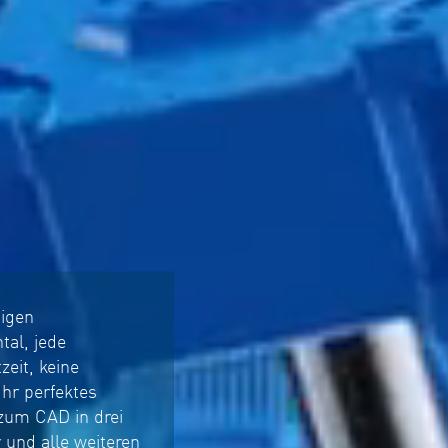
tigen
tal, jede
zeit, keine
Ihr perfektes
 zum CAD in drei
 und alle weiteren