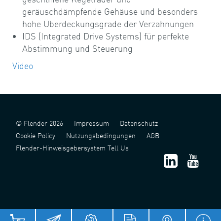
geräuschdämpfende Gehäuse und besonders
hohe Überdeckungsgrade der Verzahnungen
IDS (Integrated Drive Systems) für perfekte
Abstimmung und Steuerung
Video
© Flender 2026
Impressum
Datenschutz
Cookie Policy
Nutzungsbedingungen
AGB
Flender-Hinweisgebersystem Tell Us
津 ICP 备 2022006124 号 - 1
津公网安备 12011302141517 号