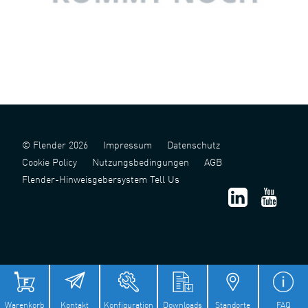
© Flender 2026
Impressum
Datenschutz
Cookie Policy
Nutzungsbedingungen
AGB
Flender-Hinweisgebersystem Tell Us
津 ICP 备 2022006124 号 - 1
津公网安备 12011302141517 号
Warenkorb
Kontakt
Konfiguration
Downloads
Standorte
FAQ